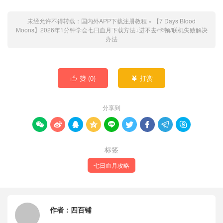
未经允许不得转载：
国内外APP下载注册教程
»
【7 Days Blood
Moons】2026年1分钟学会七日血月下载方法+进不去/卡顿/联机失败解决
办法
赞 (
0
)
打赏


分享到









标签
七日血月攻略
作者：
四百铺