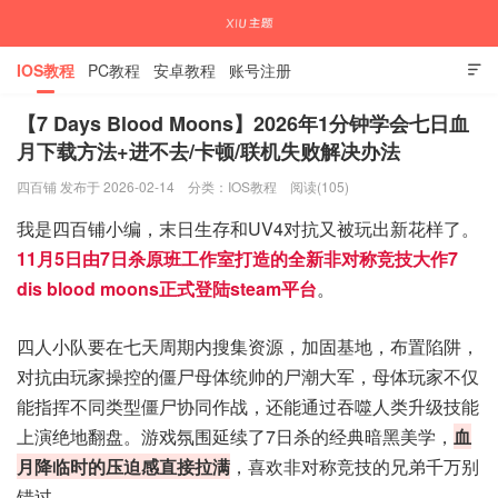
IOS教程
PC教程
安卓教程
账号注册

【7 Days Blood Moons】2026年1分钟学会七日血
月下载方法+进不去/卡顿/联机失败解决办法
国内外APP下载注册教程
四百铺 发布于 2026-02-14
分类：
IOS教程
阅读(105)
我是四百铺小编，末日生存和UV4对抗又被玩出新花样了。
11月5日由7日杀原班工作室打造的全新非对称竞技大作7
dis blood moons正式登陆steam平台
。
四人小队要在七天周期内搜集资源，加固基地，布置陷阱，
对抗由玩家操控的僵尸母体统帅的尸潮大军，母体玩家不仅
能指挥不同类型僵尸协同作战，还能通过吞噬人类升级技能
上演绝地翻盘。游戏氛围延续了7日杀的经典暗黑美学，
血
月降临时的压迫感直接拉满
，喜欢非对称竞技的兄弟千万别
错过。