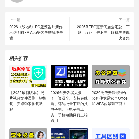
上一篇
下一篇
2026《战地6》PC版预告片新鲜
2026REPO更新问题全汇总！下
出炉！附EA App安装失败解决步
载、汉化、进不去、联机失败解
骤
决合集
相关推荐
【2026最新版本】照
2026年开发者太狠
2026免费开源最强办
片视频文件误删一键恢
了！资源全、支持在线
公套件竟是它？Office
复！安卓独家恢复教
看、还能批量下载的找
和WPS的最强平替！
程！
电子书、下电子书工
具，手机电脑网页三端
通用！