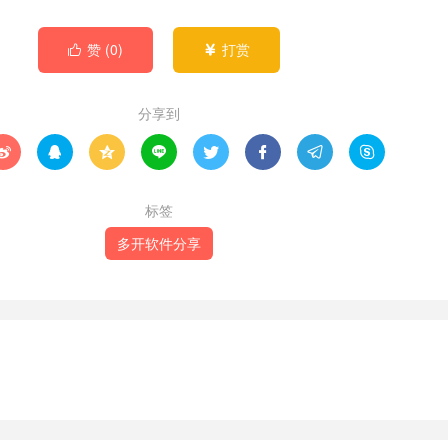
赞 (
0
)
打赏


分享到








标签
多开软件分享