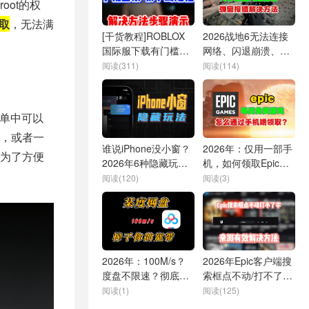
ot的权
取
，无法满
[干货教程]ROBLOX
2026战地6无法连接
国际服下载有门槛！
网络、闪退崩溃、弹
手机注册登录解决方
窗报错解决方法
阅读(311)
阅读(114)
法
单中可以
，或者一
谁说iPhone没小窗？
2026年：仅用一部手
为了方便
2026年6种隐藏玩法
机，如何领取Epic每
揭秘
周免费游戏？
阅读(120)
阅读(3)
2026年：100M/s？
2026年Epic客户端搜
度盘不限速？彻底榨
索框点不动/打不了
干你的宽带！
字/搜不了游戏的超简
阅读(1)
阅读(125)
单解决方法