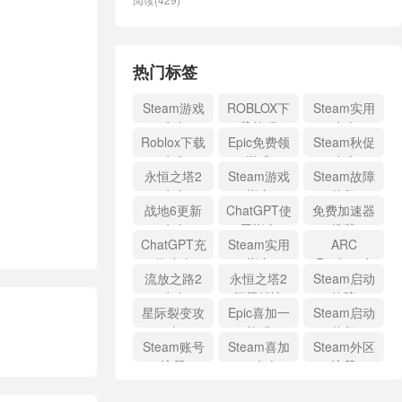
热门标签
Steam游戏
ROBLOX下
Steam实用
攻略
载教程
攻略
Roblox下载
Epic免费领
Steam秋促
攻略
游戏
攻略
永恒之塔2
Steam游戏
Steam故障
攻略
指南
修复
战地6更新
ChatGPT使
免费加速器
攻略
用指南
推荐
ChatGPT充
Steam实用
ARC
值攻略
指南
Raiders攻
流放之路2
永恒之塔2
Steam启动
略
攻略
问题解决
故障
星际裂变攻
Epic喜加一
Steam启动
略
教程
修复
Steam账号
Steam喜加
Steam外区
注册
一攻略
注册