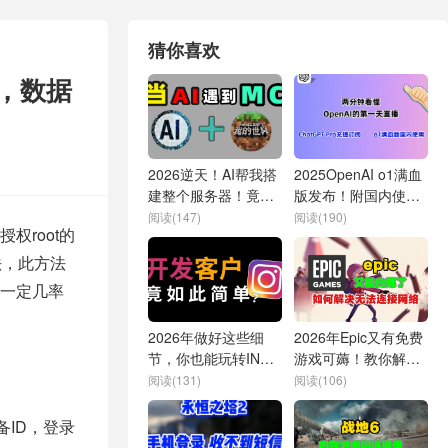
猜你喜欢
D，数据
2026逆天！AI帮我搭
2025OpenAI o1满血
建整个服务器！竟实
版发布！附国内使用
现和闺蜜联机？
方法 | 2分钟看懂首日
阅读(147)
阅读(190)
root的
直播 | ChatGPT
Plus/Pro国内购买指
法，此方法
南
一定几率
2026年做好这些细
2026年Epic又有免费
节，你也能玩转INS
游戏可薅！教你解决
开发客户！
Epic无法联网问题
阅读(131)
阅读(106)
备ID，登录