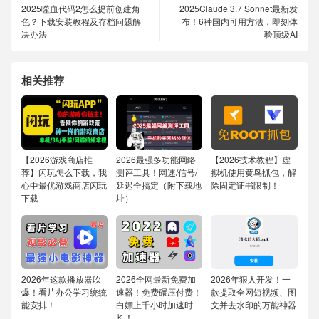
2025噬血代码2怎么提前创建角
2025Claude 3.7 Sonnet最新发
色？下载安装教程及存档问题解
布！6种国内可用方法，即刻体
决办法
验顶级AI
相关推荐
【2026游戏商店推
2026最强多功能网络
【2026技术教程】虚
荐】闪玩怎么下载，我
测评工具！网速/信号/
拟机使用黄鸟抓包，解
心中最优游戏商店闪玩
延迟全搞定（附下载地
除固定证书限制！
下载
址）
2026年这款播放器吹
2026全网最新免费加
2026年狠人开发！一
爆！看片办公学习统统
速器！免费碾压付费！
款提取全网短视频、图
能安排！
白嫖上千小时加速时
文并去水印的万能神器
长！