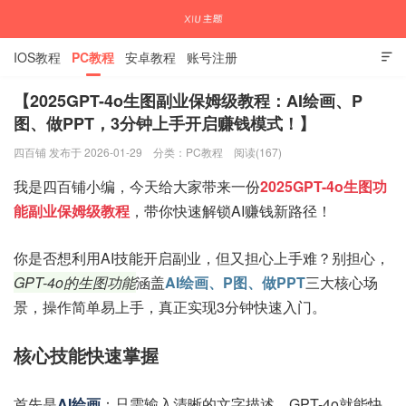
IOS教程
PC教程
安卓教程
账号注册

【2025GPT-4o生图副业保姆级教程：AI绘画、P
图、做PPT，3分钟上手开启赚钱模式！】
国内外APP下载注册教程
四百铺 发布于 2026-01-29
分类：
PC教程
阅读(167)
我是四百铺小编，今天给大家带来一份
2025GPT-4o生图功
能副业保姆级教程
，带你快速解锁AI赚钱新路径！
你是否想利用AI技能开启副业，但又担心上手难？别担心，
GPT-4o的生图功能
涵盖
AI绘画、P图、做PPT
三大核心场
景，操作简单易上手，真正实现3分钟快速入门。
核心技能快速掌握
首先是
AI绘画
：只需输入清晰的文字描述，GPT-4o就能快