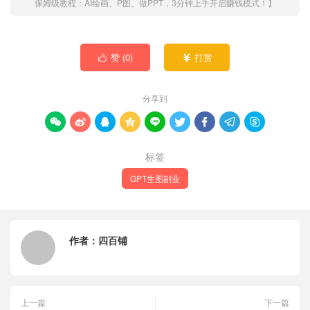
保姆级教程：AI绘画、P图、做PPT，3分钟上手开启赚钱模式！】
赞 (
0
)
打赏


分享到









标签
GPT生图副业
作者：
四百铺
上一篇
下一篇